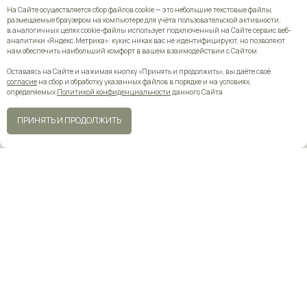
На Сайте осуществляется сбор файлов cookie — это небольшие текстовые файлы,
размещаемые браузером на компьютере для учёта пользовательской активности;
в аналогичных целях cookie-файлы использует подключенный на Сайте сервис веб-
аналитики «Яндекс.Метрика»: кукис никак вас не идентифицируют, но позволяют
нам обеспечить наибольший комфорт в вашем взаимодействии с Сайтом.
Оставаясь на Сайте и нажимая кнопку «Принять и продолжить», вы даёте своё
согласие
на сбор и обработку указанных файлов в порядке и на условиях,
определяемых
Политикой конфиденциальности
данного Сайта
ПРИНЯТЬ И ПРОДОЛЖИТЬ
СОЛОВЬИНАЯ РОЩА
Главная