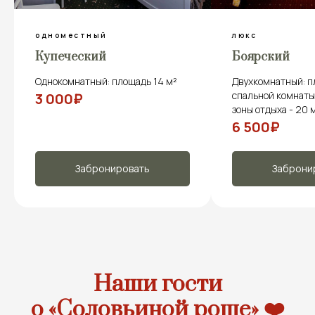
люкс
двухместный
Боярский
Графский
Двухкомнатный: площадь
Однокомнатный: п
спальной комнаты 14 м², площадь
5 000₽
зоны отдыха - 20 м²
6 500₽
Забронировать
Заброни
Наши гости
о «Соловьиной роще» ❤️