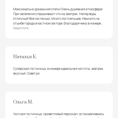
Максимально домашний отель! Очень душевная атмосфера!
При заселении спрашивают что на завтрак. Напор воды
отличный! Все чистенько. Много постояльцев. Немного на
отшибе города в частном секторе, благодаря чему в номере
тихо - можно спать с открытыми окнами
Read more
Наталья К.
Суперская гостиница, в номере идеальная чистота, завтрак
вкусный. Советую
Ольга М.
Уютная гостиница, приветливый персонал, останавливаюсь