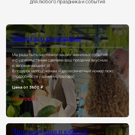
для любого праздника и события
Свадьбы и годовщины
Мы рады быть частичкой ваших значимых событий
и с удовольствием сделаем ваш праздник вкусным
и запоминающимся!
В подарок молодожёнам — двухкомнатный номер люкс.
(подробности у администратора)
Цена от 3600 ₽
ПОДРОБНЕЕ
Дни рождения и юбилеи