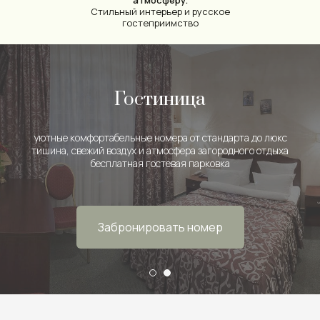
атмосферу.
Стильный интерьер и русское
гостеприимство
Семейный ресторан
Гостиница
уютные комфортабельные номера от стандарта до люкс
широкий выбор блюд русской и европейской кухни
тишина, свежий воздух и атмосфера загородного отдыха
банкеты, свадьбы и корпоративы под ключ
пати-боксы для взрослых и детей для различных мероприятий
бесплатная гостевая парковка
Забронировать номер
Забронировать стол