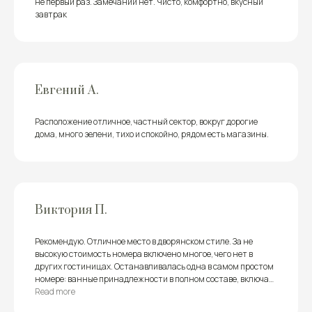
не первый раз. Замечаний нет. Чисто, комфортно, вкусный
завтрак
Евгений А.
Расположение отличное, частный сектор, вокруг дорогие
дома, много зелени, тихо и спокойно, рядом есть магазины.
Виктория П.
Рекомендую. Отличное место в дворянском стиле. За не
высокую стоимость номера включено многое, чего нет в
других гостиницах. Останавливалась одна в самом простом
номере: ванные принадлежности в полном составе, включая
халат, завтрак включён - на выбор 3 варианта. Всё вкусно по-
Read more
домашнему. Около номеров есть бильярд, можно вечером