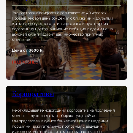
Зал ресторана комфортно размещает до 40 человек.
Проведите свой день рождения с близкими и друзьями
в атмосфере уютного, стильного зала и пусть аромат
подаренных цветов, внимание любящих людей и наша
вкусная кухня подарит вам множество приятных
моментов.
Цена от 3600 ₽
ПОДРОБНЕЕ
Корпоративы
Не откладывайте новогодний корпоратив на последний
момент — лучшие даты разбирают уже сейчас!
Мы предлагаем вкусное банкетное меню с щедрыми
порциями, зажигательную программу с ведущим
и диджеем, уютный зал и атмосферу настоящего