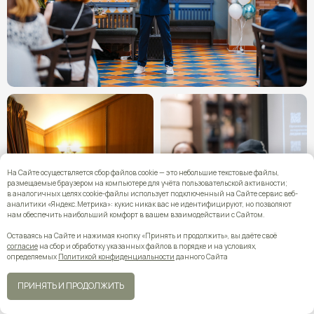
На Сайте осуществляется сбор файлов cookie — это небольшие текстовые файлы,
размещаемые браузером на компьютере для учёта пользовательской активности;
в аналогичных целях cookie-файлы использует подключенный на Сайте сервис веб-
аналитики «Яндекс.Метрика»: кукис никак вас не идентифицируют, но позволяют
нам обеспечить наибольший комфорт в вашем взаимодействии с Сайтом.
Оставаясь на Сайте и нажимая кнопку «Принять и продолжить», вы даёте своё
согласие
на сбор и обработку указанных файлов в порядке и на условиях,
определяемых
Политикой конфиденциальности
данного Сайта
ПРИНЯТЬ И ПРОДОЛЖИТЬ