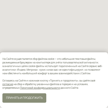
На Сайте осуществляется сбор файлов cookie — это небольшие текстовые файлы,
размещаемые браузером на компьютере для учёта пользовательской активности;
в аналогичных целях cookie-файлы использует подключенный на Сайте сервис веб-
аналитики «Яндекс.Метрика»: кукис никак вас не идентифицируют, но позволяют
нам обеспечить наибольший комфорт в вашем взаимодействии с Сайтом.
Оставаясь на Сайте и нажимая кнопку «Принять и продолжить», вы даёте своё
согласие
на сбор и обработку указанных файлов в порядке и на условиях,
определяемых
Политикой конфиденциальности
данного Сайта
ПРИНЯТЬ И ПРОДОЛЖИТЬ