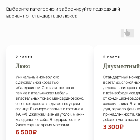
Выберите категорию и забронируйте подходящий
вариант от стандарта до люкса
2 гостя
1 гость
Двухместный стандарт
Одноместный 
Стандартный номер (20 м²) оформлен
Светлый и уютный н
в светлых, спокойных тонах. Удобная
м² создан для споко
двуспальная кровать, рабочая зона
Белая мебель напол
и всё необходимое для отдыха —
пространство свежес
от кондиционера до мини-
а удобная кровать, р
холодильника. В ванной комнате —
и кондиционер обес
душ, зеркало, фен и косметические
в каждой детали. В в
принадлежности. Халат и тапочки
и приятные мелочи,
добавят уюта после насыщенного дня
утро добрым
3 300₽
3 000₽