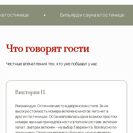
 и сауна в гостинице
Бильярд и сауна в гост
Что говорят гости
Честные впечатления тех, кто уже побывал у нас
Виктория П.
Рекомендую. Отличное место в дворянском стиле. За не
высокую стоимость номера включено многое, чего нет в
других гостиницах. Останавливалась одна в самом простом
номере: ванные принадлежности в полном составе, включая
халат, завтрак включён - на выбор 3 варианта. Всё вкусно по-
домашнему. Около номеров есть бильярд, можно вечером