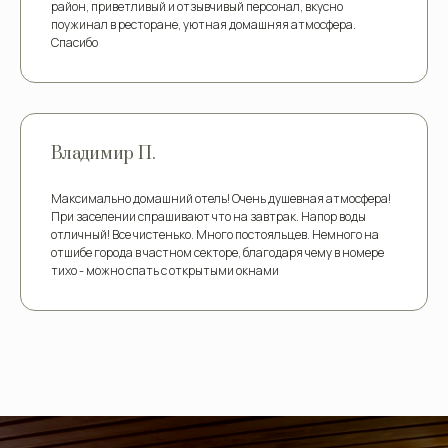
район, приветливый и отзывчивый персонал, вкусно
поужинал в ресторане, уютная домашняя атмосфера.
Спасибо
Владимир П.
Максимально домашний отель! Очень душевная атмосфера!
При заселении спрашивают что на завтрак. Напор воды
отличный! Все чистенько. Много постояльцев. Немного на
отшибе города в частном секторе, благодаря чему в номере
тихо - можно спать с открытыми окнами